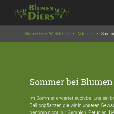
Navigation
überspringen
Blumen Diers Wiefelstede
Aktuelles
Somme
Sommer bei Blumen 
Im Sommer erwartet euch bei uns ein br
Balkonpflanzen die wir in unseren Gew
gehören nicht nur Geranien, Petunien, Ne