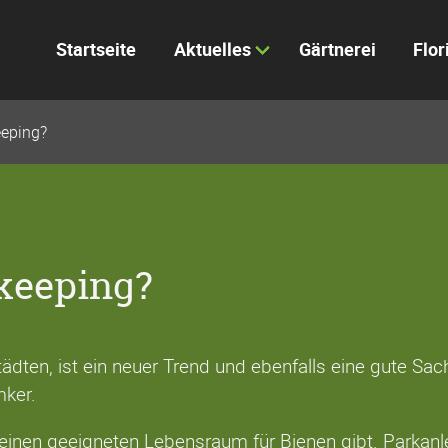
Startseite
Aktuelles
Gärtnerei
Flor
eeping?
keeping?
dten, ist ein neuer Trend und ebenfalls eine gute Sac
mker.
 keinen geeigneten Lebensraum für Bienen gibt. Parkanl