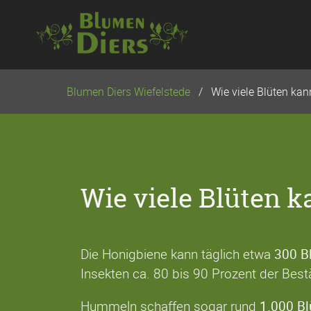
Navigation
überspringen
Blumen Diers Wiefelstede
Wie viele Blüten ka
Wie viele Blüten 
Die Honigbiene kann täglich etwa
300 B
Insekten ca. 80 bis 90 Prozent der Bes
Hummeln schaffen sogar rund
1.000 Bl