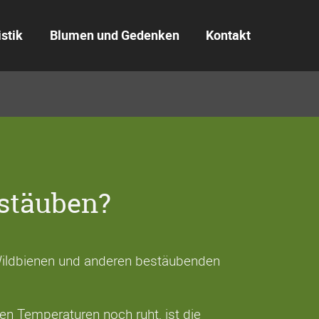
istik
Blumen und Gedenken
Kontakt
estäuben?
ldbienen und anderen bestäubenden
n Temperaturen noch ruht, ist die